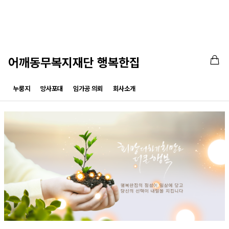
어깨동무복지재단 행복한집
누룽지
망사포대
임가공 의뢰
회사소개