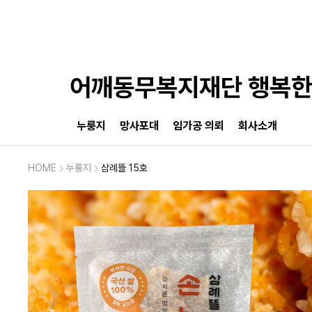
어깨동무복지재단 행복
누룽지
망사포대
임가공 의뢰
회사소개
HOME
누룽지
삼례뜰 15호