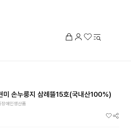
현미 손누룽지 삼례뜰15호(국내산100%)
 중증장애인생산품