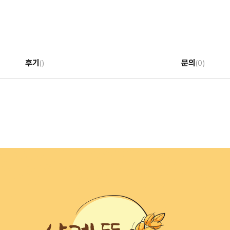
후기
문의
()
(0)