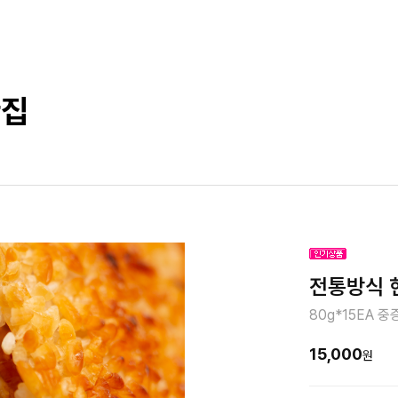
한집
전통방식 
80g*15EA
15,000
원