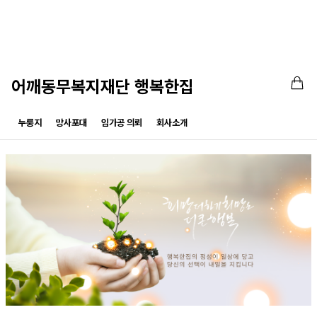
어깨동무복지재단 행복한집
누룽지
망사포대
임가공 의뢰
회사소개